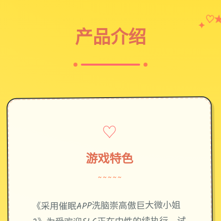
♡
✦
产品介绍
♡
游戏特色
~~~~~
《采用催眠APP洗脑崇高傲巨大微小姐