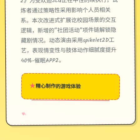
2》为受欢迎SLG正在中性的续执行，试
炼者通过策略性采用影响个人员相关
系。本次改进式扩展讫校园场景的交互
逻辑，新增的“社团活动”项件链解锁隐
藏剧情况。动态演由采用spikelet2D工
艺，表现情变性与肢体动作细腻度提升
40%-催眠APP2。
★
精心制作的游戏体验
→
✧
♥