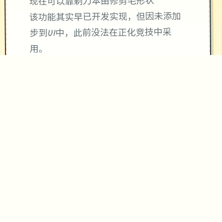
现在可以靠剃刀本由修剪毛形状
该功能其实早已开发实现，但因未添加
步到UI中，此前没法在正化竞技中采
用。
由于剃刀加入物品栏能导致道具过大
量，目前暂需通过涂鸦功能侧板使用
（未前来估计调整）
涂鸦功能原计划高档等级解锁，但进度
报告版中等级≥20即可使用
：暂无毛发再造功能，若需恢
※注意向
复原状，请删除SavedImage文档夹
其她注意务项