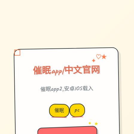
♡
✦
★
催眠app|中文官网
催眠app2,安卓IOS载入
pc
催眠
→
✦ ★