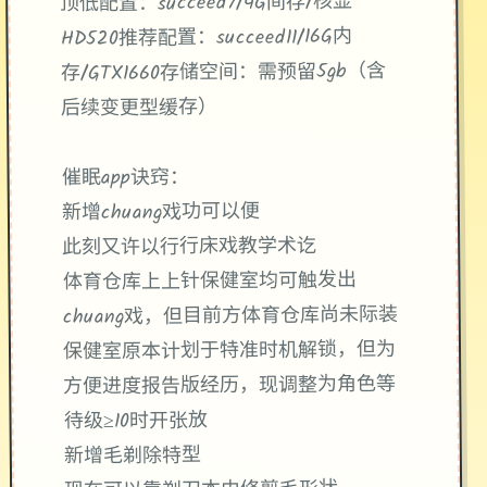
​：succeed7/4G间存/核显
​顶低配置​
​：succeed11/16G内
​推荐配置​
HD520
​：需预留5gb（含
​存储空间​
存/GTX1660
后续变更型缓存）
催眠app诀窍：
新增chuang戏功可以便
此刻又许以行行床戏教学术讫
体育仓库上上针保健室均可触发出
chuang戏，但目前方体育仓库尚未际装
保健室原本计划于特准时机解锁，但为
方便进度报告版经历，现调整为角色等
待级≥10时开张放
新增毛剃除特型