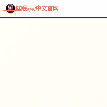
~~~
★
♡
✦
✧
♥
~
→
↗
催眠app|中文官网
✦ ✧ ★