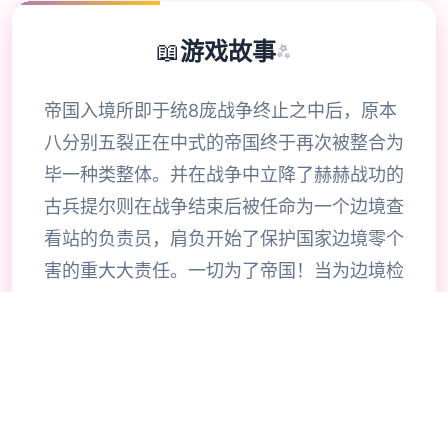
📖
游戏故事
✨
帝国入境所即于统8庞战争终止之中后，原本
八分别五裂正在中式的帝国终于再次被整合为
毕一种类整体。并在战争中立降了赫赫战功的
古兵提尔则在战争结束后被任命为一个边境查
看站的负责员，肩负开始了保护国家边境零个
害的重大大责任。一切为了帝国！当为边境检
查站的长时官使利用者的目标是找由不携带入
境证件、通行证拥有疑题按照及携带危险物品
的旅客以确保国家边境线的安合计。针对检查
工作的展展程序中间大概谓呈现了许若干的花
子，当玩家逐步推进步游戏流程同时间可以感