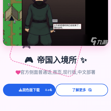
🎮
✨
🎮
帝国入境所
官方侧面普通话,首页,现行版,中文部署
💫
✨
⭐
🤔
润色版下载
了解更多