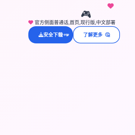
🎮
官方侧面普通话,首页,现行版,中文部署
🤔
安全下载
了解更多
💫
✨
⭐