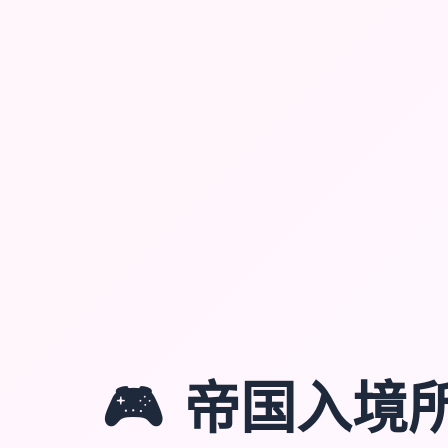
🎮
帝国入境