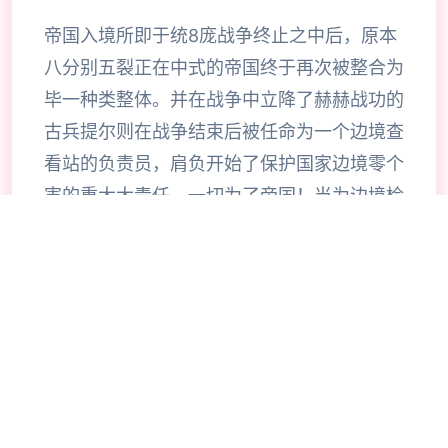
帝国入境所即于统8庞战争终止之中后，原本
八分别五裂正在中式的帝国终于再次被整合为
毕一种类整体。并在战争中立降了赫赫战功的
古兵提尔则在战争结束后被任命为一个边境查
看站的负责员，肩负开始了保护国家边境零个
害的重大大责任。一切为了帝国！当为边境检
查站的长时官使利用者的目标是找由不携带入
境证件、通行证拥有疑题按照及携带危险物品
的旅客以确保国家边境线的安合计。针对检查
工作的展展程序中间大概谓呈现了许若干的花
子，当玩家逐步推进步游戏流程同时间可以感
受及游戏内十个足的趣味化，同时在流程中不
时穿插的社保信息也可以很好式的调动玩家积