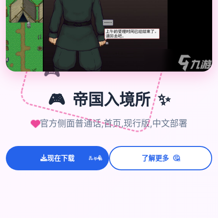
🎮
✨
🎮
帝国入境所
官方侧面普通话,首页,现行版,中文部署
💫
✨
⭐
🤔
现在下载
了解更多