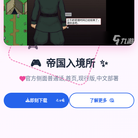
🎮
✨
🎮
帝国入境所
官方侧面普通话,首页,现行版,中文部署
💫
✨
🤔
⭐
即刻下载
了解更多