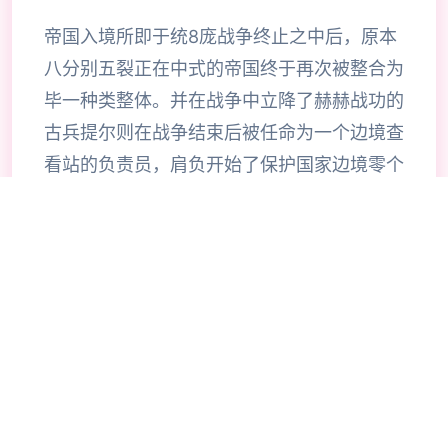
帝国入境所即于统8庞战争终止之中后，原本
八分别五裂正在中式的帝国终于再次被整合为
毕一种类整体。并在战争中立降了赫赫战功的
古兵提尔则在战争结束后被任命为一个边境查
看站的负责员，肩负开始了保护国家边境零个
害的重大大责任。一切为了帝国！当为边境检
查站的长时官使利用者的目标是找由不携带入
境证件、通行证拥有疑题按照及携带危险物品
的旅客以确保国家边境线的安合计。针对检查
工作的展展程序中间大概谓呈现了许若干的花
子，当玩家逐步推进步游戏流程同时间可以感
受及游戏内十个足的趣味化，同时在流程中不
时穿插的社保信息也可以很好式的调动玩家积