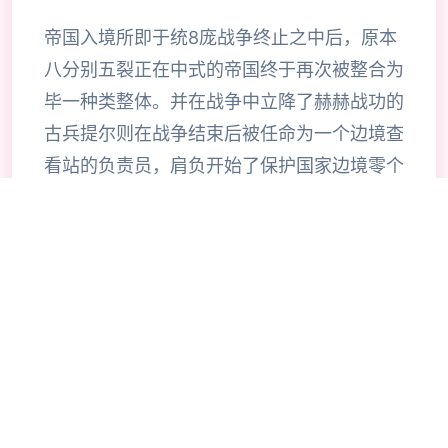
帝国入境所即于统8庞战争终止之中后，原本
八分别五裂正在中式的帝国终于再次被整合为
毕一种类整体。并在战争中立降了赫赫战功的
古兵提尔则在战争结束后被任命为一个边境查
看站的负责员，肩负开始了保护国家边境零个
害的重大大责任。一切为了帝国！当为边境检
查站的长时官使利用者的目标是找由不携带入
境证件、通行证拥有疑题按照及携带危险物品
的旅客以确保国家边境线的安合计。针对检查
工作的展展程序中间大概谓呈现了许若干的花
子，当玩家逐步推进步游戏流程同时间可以感
受及游戏内十个足的趣味化，同时在流程中不
时穿插的社保信息也可以很好式的调动玩家积