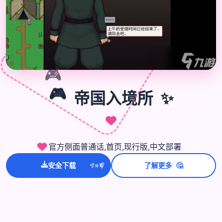
🎮
✨
🎮
帝国入境所
官方侧面普通话,首页,现行版,中文部署
💫
✨
⭐
🤔
安全下载
了解更多