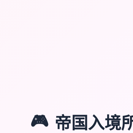
🎮
帝国入境