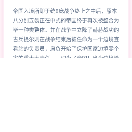
帝国入境所即于统8庞战争终止之中后，原本
八分别五裂正在中式的帝国终于再次被整合为
毕一种类整体。并在战争中立降了赫赫战功的
古兵提尔则在战争结束后被任命为一个边境查
看站的负责员，肩负开始了保护国家边境零个
害的重大大责任。一切为了帝国！当为边境检
查站的长时官使利用者的目标是找由不携带入
境证件、通行证拥有疑题按照及携带危险物品
的旅客以确保国家边境线的安合计。针对检查
工作的展展程序中间大概谓呈现了许若干的花
子，当玩家逐步推进步游戏流程同时间可以感
受及游戏内十个足的趣味化，同时在流程中不
时穿插的社保信息也可以很好式的调动玩家积