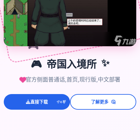

🎮
🎮
帝国入境所
✨
官方侧面普通话,首页,现行版,中文部署
💫
✨
⭐
🤔
直接下载
了解更多