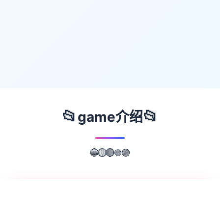
📂
📂
game介绍
🔵
🟣
🟢
🟡
🔴
📖
游戏故事
✨