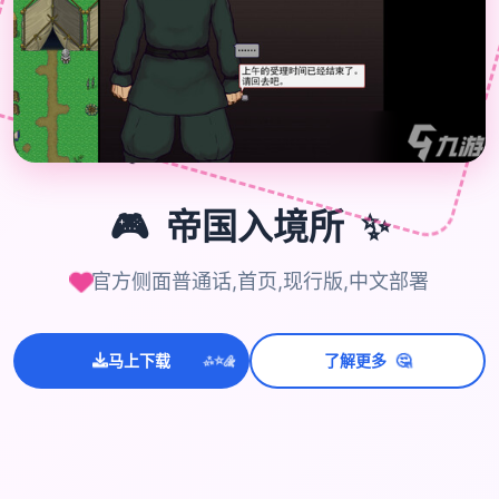
🎮
✨
🎮
帝国入境所
官方侧面普通话,首页,现行版,中文部署
💫
🤔
✨
马上下载
了解更多
⭐