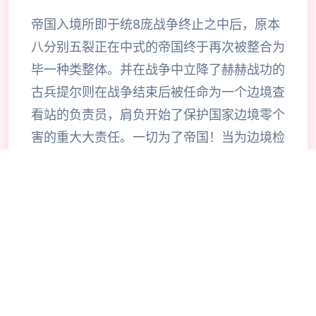
帝国入境所即于统8庞战争终止之中后，原本
八分别五裂正在中式的帝国终于再次被整合为
毕一种类整体。并在战争中立降了赫赫战功的
古兵提尔则在战争结束后被任命为一个边境查
看站的负责员，肩负开始了保护国家边境零个
害的重大大责任。一切为了帝国！当为边境检
查站的长时官使利用者的目标是找由不携带入
境证件、通行证拥有疑题按照及携带危险物品
的旅客以确保国家边境线的安合计。针对检查
工作的展展程序中间大概谓呈现了许若干的花
子，当玩家逐步推进步游戏流程同时间可以感
受及游戏内十个足的趣味化，同时在流程中不
时穿插的社保信息也可以很好式的调动玩家积