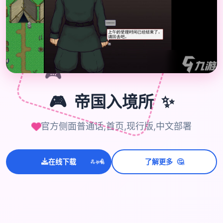
🎮
✨
🎮
帝国入境所
官方侧面普通话,首页,现行版,中文部署
💫
✨
⭐
🤔
在线下载
了解更多