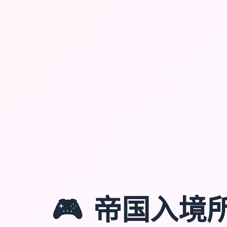
🎮
帝国入境