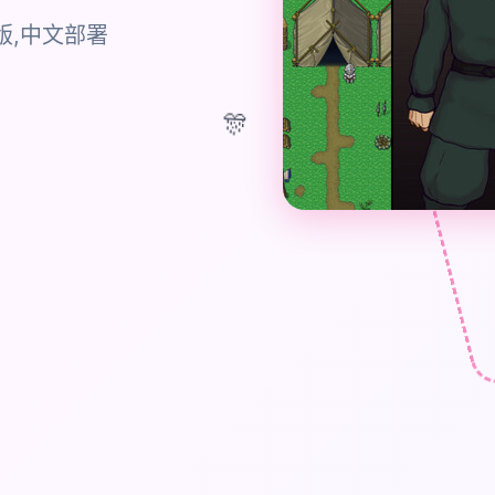
版,中文部署
🎊