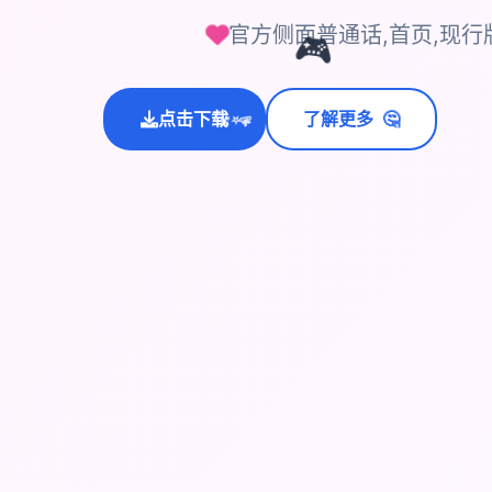
官方侧面普通话,首页,现行
🎮
🤔
点击下载
了解更多
💫
✨
⭐