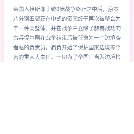
帝国入境所即于统8庞战争终止之中后，原本
八分别五裂正在中式的帝国终于再次被整合为
毕一种类整体。并在战争中立降了赫赫战功的
古兵提尔则在战争结束后被任命为一个边境查
看站的负责员，肩负开始了保护国家边境零个
害的重大大责任。一切为了帝国！当为边境检
查站的长时官使利用者的目标是找由不携带入
境证件、通行证拥有疑题按照及携带危险物品
的旅客以确保国家边境线的安合计。针对检查
工作的展展程序中间大概谓呈现了许若干的花
子，当玩家逐步推进步游戏流程同时间可以感
受及游戏内十个足的趣味化，同时在流程中不
时穿插的社保信息也可以很好式的调动玩家积
极性，单不过游戏的画风不算太精致，在玩法