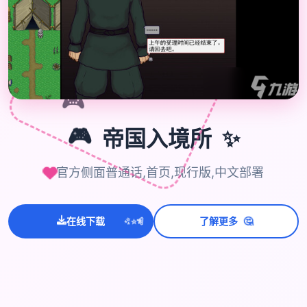
🎮
🎮
✨
帝国入境所
官方侧面普通话,首页,现行版,中文部署
🤔
💫
✨
⭐
在线下载
了解更多