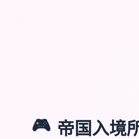
🎮
帝国入境