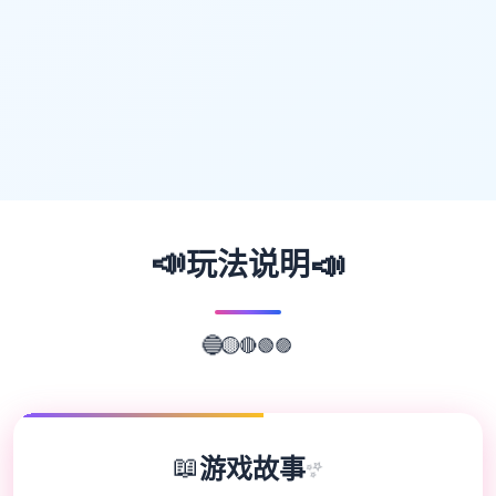
📣
📣
玩法说明
🟣
🟢
🔴
🔵
🟡
📖
游戏故事
✨