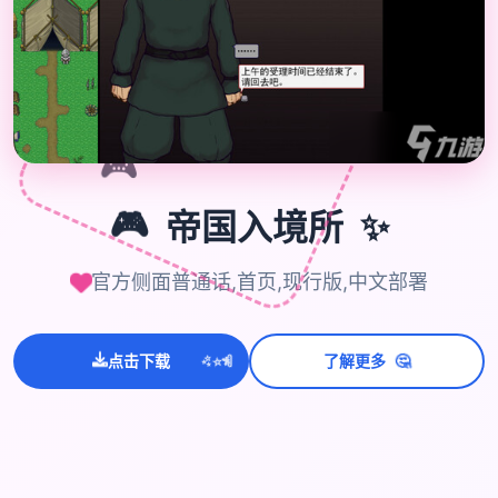
🎮
🎮
✨
帝国入境所
官方侧面普通话,首页,现行版,中文部署
🤔
💫
✨
⭐
点击下载
了解更多