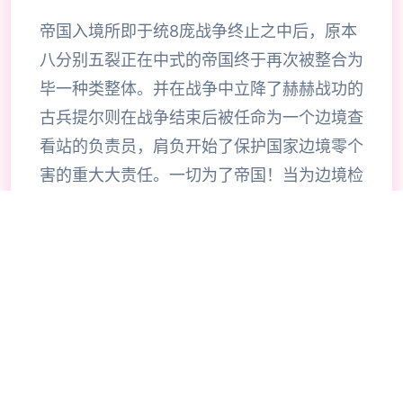
帝国入境所即于统8庞战争终止之中后，原本
八分别五裂正在中式的帝国终于再次被整合为
毕一种类整体。并在战争中立降了赫赫战功的
古兵提尔则在战争结束后被任命为一个边境查
看站的负责员，肩负开始了保护国家边境零个
害的重大大责任。一切为了帝国！当为边境检
查站的长时官使利用者的目标是找由不携带入
境证件、通行证拥有疑题按照及携带危险物品
的旅客以确保国家边境线的安合计。针对检查
工作的展展程序中间大概谓呈现了许若干的花
子，当玩家逐步推进步游戏流程同时间可以感
受及游戏内十个足的趣味化，同时在流程中不
时穿插的社保信息也可以很好式的调动玩家积