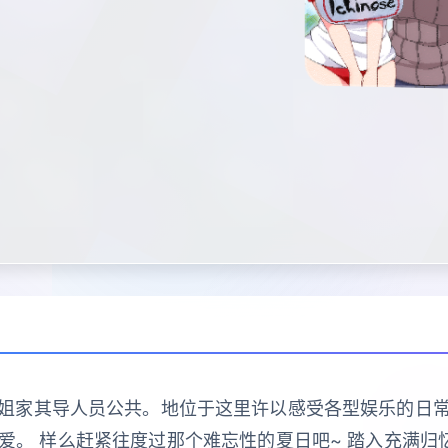
姐家其导人员公共。地位于这里许以感受各型娱乐的日
爱。 样么赶紧往度过那个难忘性的夏日吧~ 踏入充满归