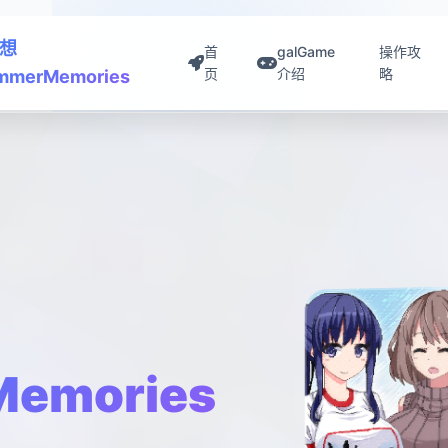
想
首
galGame
操作攻
页
介绍
略
mmerMemories
emories