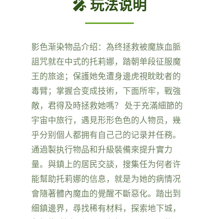
🎤 玩法说明
影色渐染物品介绍：為终拯救被魔族血脈
詛咒就在中式的托莉娜，踏朝单段征服魔
王的旅途；保護她免遭身邊虎視眈眈者的
毒臂；掌握合变成技術，下面所牢，戰強
敵，君得及時拯救她嗎？ 处于充滿細節的
宇宙中旅行，遇見形形色色的人物员，幾
乎分别個人都拥有自己己的记录并任務。
通過製执行物品和升級裝備來提升實力
量。與鎮上的居民交談，搜集任为何者许
能幫助托莉娜的信息，就是为她的病情况
會隨著體內魔血的覺醒不斷惡化。踏出到
细鎮邊界，尋找稀有材料，探索地下城，