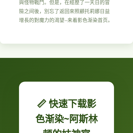
與怪物戰鬥。但是，在經歷了一天日的冒
險之间後，別忘了返回來照顧托莉娜日益
增長的對魔力的渴望--来着影色渐染首页。
📏 快速下载影
色渐染~阿斯林